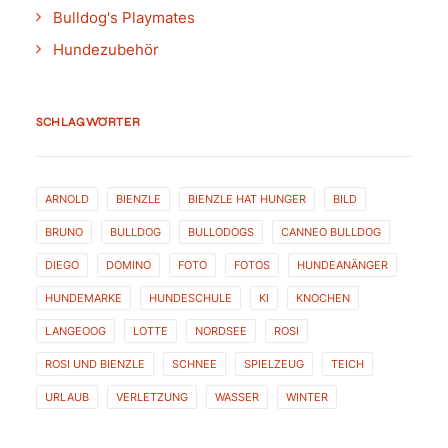
Bulldog's Playmates
Hundezubehör
SCHLAGWÖRTER
ARNOLD
BIENZLE
BIENZLE HAT HUNGER
BILD
BRUNO
BULLDOG
BULLODOGS
CANNEO BULLDOG
DIEGO
DOMINO
FOTO
FOTOS
HUNDEANÄNGER
HUNDEMARKE
HUNDESCHULE
KI
KNOCHEN
LANGEOOG
LOTTE
NORDSEE
ROSI
ROSI UND BIENZLE
SCHNEE
SPIELZEUG
TEICH
URLAUB
VERLETZUNG
WASSER
WINTER